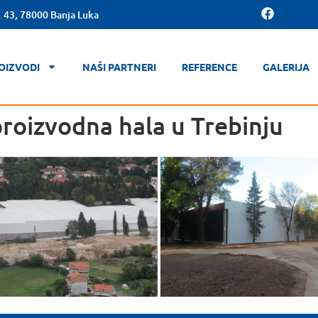
. 43, 78000 Banja Luka
OIZVODI
NAŠI PARTNERI
REFERENCE
GALERIJA
roizvodna hala u Trebinju