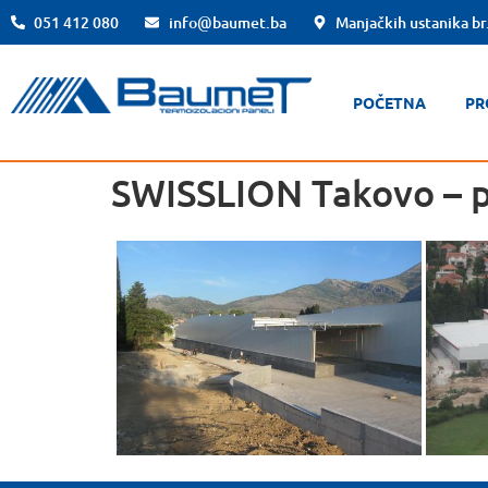
051 412 080
info@baumet.ba
Manjačkih ustanika br
POČETNA
PR
SWISSLION Takovo – p