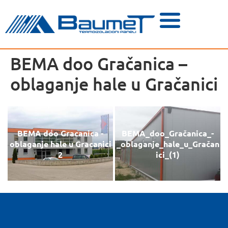
BEMA doo Gračanica –
oblaganje hale u Gračanici
BEMA doo Gracanica -
BEMA_doo_Gračanica_-
oblaganje hale u Gracanici
_oblaganje_hale_u_Gračan
2
ici_(1)