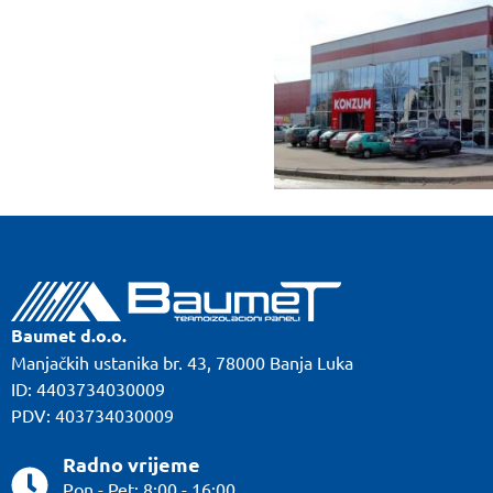
Baumet d.o.o.
Manjačkih ustanika br. 43, 78000 Banja Luka
ID: 4403734030009
PDV: 403734030009
Radno vrijeme
Pon - Pet: 8:00 - 16:00